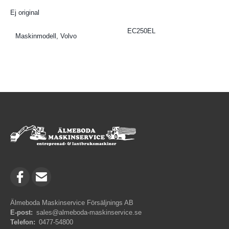
Ej original
EC250EL
Maskinmodell, Volvo
Älmeboda Maskinservice Försäljnings AB
E-post:
sales@almeboda-maskinservice.se
Telefon:
0477-54800