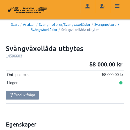
Start
/
Artiklar
/
Svängmotorer/Svängväxellådor
/
Svängmotorer/
Svängväxellådor
/
Svängväxellåda utbytes
Svängväxellåda utbytes
14596603
58 000.00
Ord. pris exkl.
58 000.00
I lager
Produktfråga
Egenskaper