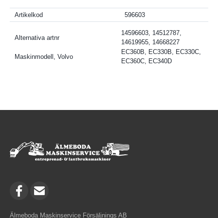
Artikelkod
596603
14596603, 14512787,
Alternativa artnr
14619955, 14668227
EC360B, EC330B, EC330C,
Maskinmodell, Volvo
EC360C, EC340D
Älmeboda Maskinservice Försäljnings AB