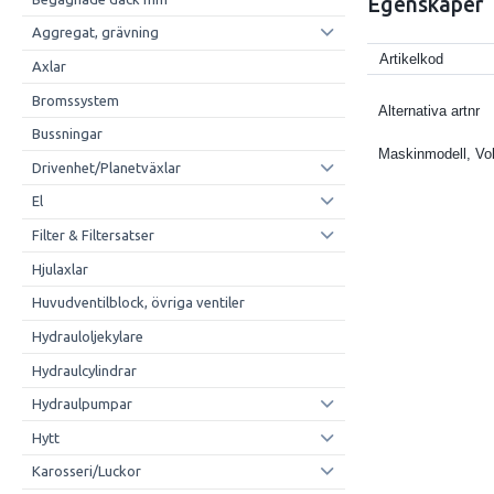
Egenskaper
Aggregat, grävning
Artikelkod
Axlar
Bromssystem
Alternativa artnr
Bussningar
Maskinmodell, Vo
Drivenhet/Planetväxlar
El
Filter & Filtersatser
Hjulaxlar
Huvudventilblock, övriga ventiler
Hydrauloljekylare
Hydraulcylindrar
Hydraulpumpar
Hytt
Karosseri/Luckor