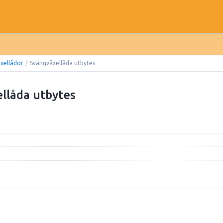
xellådor
/
Svängväxellåda utbytes
llåda utbytes