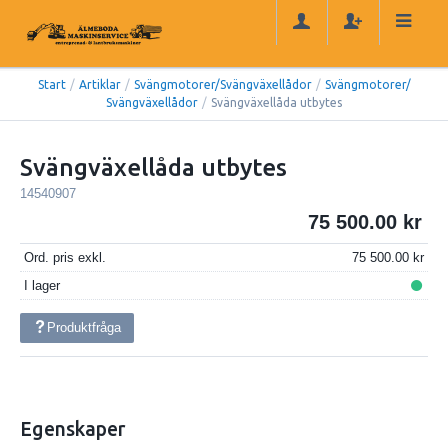
Start
/
Artiklar
/
Svängmotorer/Svängväxellådor
/
Svängmotorer/
Svängväxellådor
/
Svängväxellåda utbytes
Svängväxellåda utbytes
14540907
75 500.00
Ord. pris exkl.
75 500.00
I lager
Produktfråga
Egenskaper