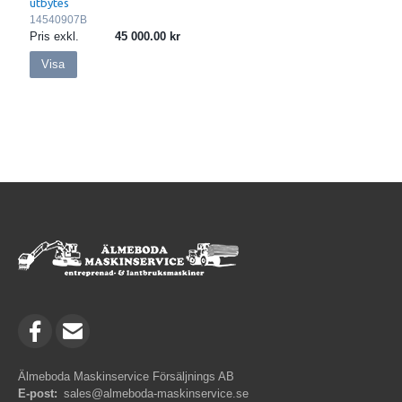
utbytes
14540907B
Pris exkl.
45 000.00
Visa
Älmeboda Maskinservice Försäljnings AB
E-post:
sales@almeboda-maskinservice.se