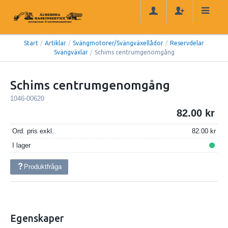
Start
/
Artiklar
/
Svängmotorer/Svängväxellådor
/
Reservdelar
Svängväxlar
/
Schims centrumgenomgång
Schims centrumgenomgång
1046-00620
82.00
Ord. pris exkl.
82.00
I lager
Produktfråga
Egenskaper