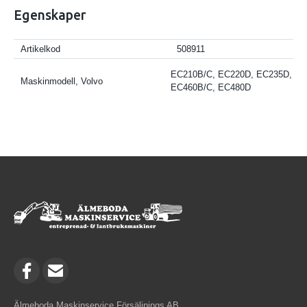
Egenskaper
Artikelkod
508911
EC210B/C, EC220D, EC235D,
Maskinmodell, Volvo
EC460B/C, EC480D
Älmeboda Maskinservice Försäljnings AB