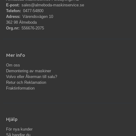
E-post:
sales@almeboda-maskinservice.se
Telefon:
0477-54800
Adress:
Värendsvägen 10
362 98 Älmeboda
Org.nr:
556676-2075
Mer info
Om oss
Demontering av maskiner
Volvo eller Åkerman till salu?
Retur och Reklamation
Fraktinformation
Hjälp
För nya kunder
Så handlar du