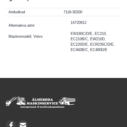
Artikelkod
7118-30200
14720912
Alternativa artnr
EW180C/D/E, EC210,
Maskinmodell, Volvo
EC210B/C, EW210D,
EC220D/E, ECR235C/D/E,
EC460B/C, EC480D/E