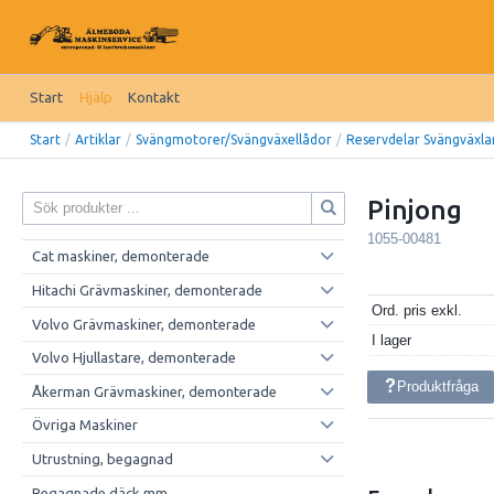
Start
Hjälp
Kontakt
Start
/
Artiklar
/
Svängmotorer/Svängväxellådor
/
Reservdelar Svängväxla
Pinjong
1055-00481
Cat maskiner, demonterade
Hitachi Grävmaskiner, demonterade
Ord. pris exkl.
Volvo Grävmaskiner, demonterade
I lager
Volvo Hjullastare, demonterade
Produktfråga
Åkerman Grävmaskiner, demonterade
Övriga Maskiner
Utrustning, begagnad
Begagnade däck mm