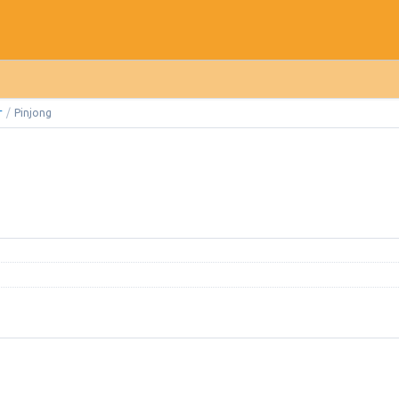
r
/
Pinjong