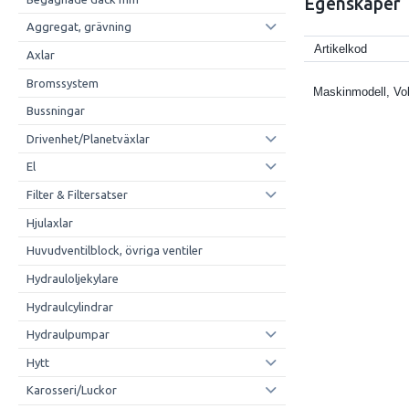
Egenskaper
Aggregat, grävning
Artikelkod
Axlar
Bromssystem
Maskinmodell, Vo
Bussningar
Drivenhet/Planetväxlar
El
Filter & Filtersatser
Hjulaxlar
Huvudventilblock, övriga ventiler
Hydrauloljekylare
Hydraulcylindrar
Hydraulpumpar
Hytt
Karosseri/Luckor