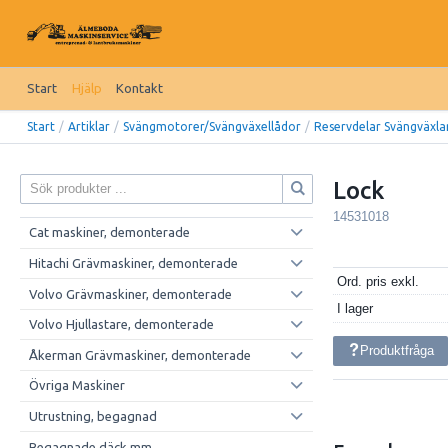
Start
Hjälp
Kontakt
Start
/
Artiklar
/
Svängmotorer/Svängväxellådor
/
Reservdelar Svängväxla
Lock
14531018
Cat maskiner, demonterade
Hitachi Grävmaskiner, demonterade
Ord. pris exkl.
Volvo Grävmaskiner, demonterade
I lager
Volvo Hjullastare, demonterade
Produktfråga
Åkerman Grävmaskiner, demonterade
Övriga Maskiner
Utrustning, begagnad
Begagnade däck mm