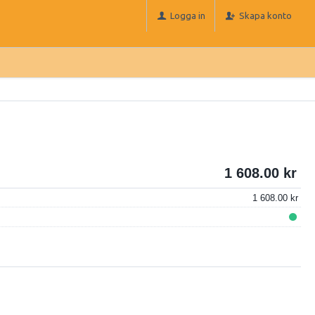
Logga in
Skapa konto
1 608.00
1 608.00