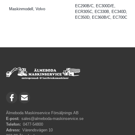
EC290B/C, EC300D/E,
Maskinmodell, Volvo
ECR305C, EC330B, EC340D,
EC350D, EC360B/C, EC700C
Älmeboda Maskinservice Försäljnings AB
E-post:
sales@almeboda-maskinservice.se
Telefon:
0477-54800
Adress:
Värendsvägen 10