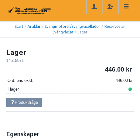
Start
/
Artiklar
/
Svängmotorer/Svängväxellådor
/
Reservdelar
Svängväxlar
/
Lager
Lager
14515071
446.00
Ord. pris exkl.
446.00
I lager
Produktfråga
Egenskaper