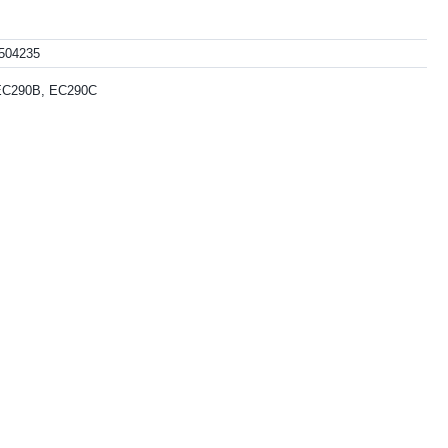
504235
EC290B, EC290C