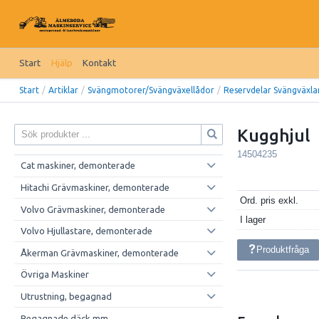
Start
Hjälp
Kontakt
Start
/
Artiklar
/
Svängmotorer/Svängväxellådor
/
Reservdelar Svängväxla
Kugghjul
14504235
Cat maskiner, demonterade
Hitachi Grävmaskiner, demonterade
Ord. pris exkl.
Volvo Grävmaskiner, demonterade
I lager
Volvo Hjullastare, demonterade
Produktfråga
Åkerman Grävmaskiner, demonterade
Övriga Maskiner
Utrustning, begagnad
Begagnade däck mm