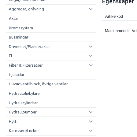
Egenskaper
Aggregat, grävning
Artikelkod
Axlar
Bromssystem
Maskinmodell, Vo
Bussningar
Drivenhet/Planetväxlar
El
Filter & Filtersatser
Hjulaxlar
Huvudventilblock, övriga ventiler
Hydrauloljekylare
Hydraulcylindrar
Hydraulpumpar
Hytt
Karosseri/Luckor