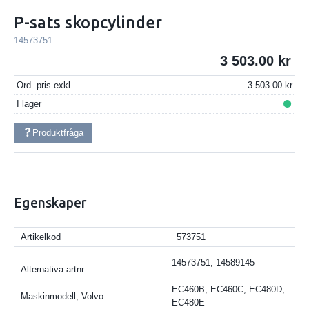
P-sats skopcylinder
14573751
3 503.00
Ord. pris exkl.
3 503.00
I lager
Produktfråga
Egenskaper
Artikelkod
573751
14573751, 14589145
Alternativa artnr
EC460B, EC460C, EC480D,
Maskinmodell, Volvo
EC480E