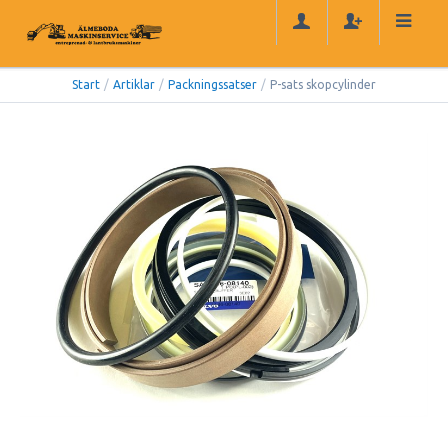
Start
/
Artiklar
/
Packningssatser
/
P-sats skopcylinder