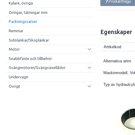
Produktfråga
Kylare, övriga
Oringar, tätningar mm
Packningssatser
Remmar
Egenskaper
Sidolänkar/Skoplänkar
Artikelkod
Motor
Snabbfäste och tillbehör
Alternativa artnr
Svängmotorer/Svängväxellådor
Maskinmodell, Vo
Undervagn
Typ av hydraulcyl
Övrigt