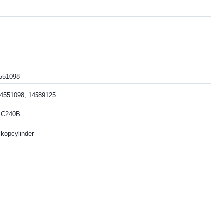
551098
4551098, 14589125
EC240B
kopcylinder