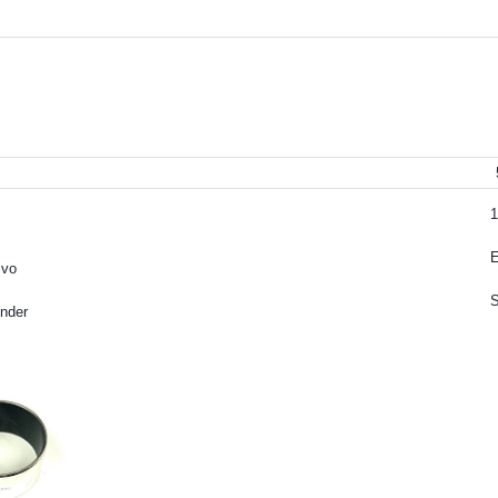
1
lvo
S
inder