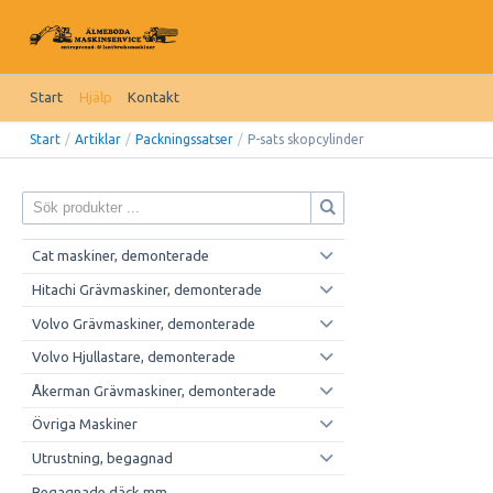
Start
Hjälp
Kontakt
Start
/
Artiklar
/
Packningssatser
/
P-sats skopcylinder
Cat maskiner, demonterade
Hitachi Grävmaskiner, demonterade
Volvo Grävmaskiner, demonterade
Volvo Hjullastare, demonterade
Åkerman Grävmaskiner, demonterade
Övriga Maskiner
Utrustning, begagnad
Begagnade däck mm