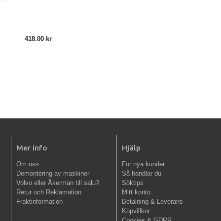
418.00
Mer info
Hjälp
Om oss
För nya kunder
Demontering av maskiner
Så handlar du
Volvo eller Åkerman till salu?
Söktips
Retur och Reklamation
Mitt konto
Fraktinformation
Betalning & Leverans
Köpvillkor
Cookies & GDPR