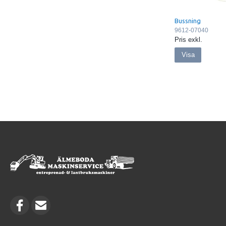
Bussning
9612-07040
Pris exkl.
Visa