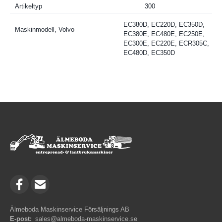
Artikeltyp
300
EC380D, EC220D, EC350D,
Maskinmodell, Volvo
EC380E, EC480E, EC250E,
EC300E, EC220E, ECR305C,
EC480D, EC350D
Älmeboda Maskinservice Försäljnings AB
E-post:
sales@almeboda-maskinservice.se