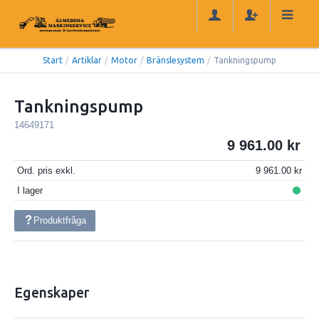
Start
/
Artiklar
/
Motor
/
Bränslesystem
/
Tankningspump
Tankningspump
14649171
9 961.00
Ord. pris exkl.
9 961.00
I lager
Produktfråga
Egenskaper