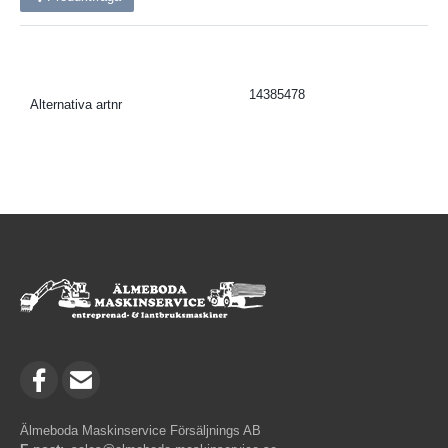
14385478
Alternativa artnr
Älmeboda Maskinservice Försäljnings AB