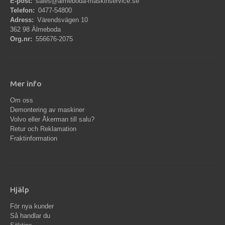
E-post:
sales@almeboda-maskinservice.se
Telefon:
0477-54800
Adress:
Värendsvägen 10
362 98 Älmeboda
Org.nr:
556676-2075
Mer info
Om oss
Demontering av maskiner
Volvo eller Åkerman till salu?
Retur och Reklamation
Fraktinformation
Hjälp
För nya kunder
Så handlar du