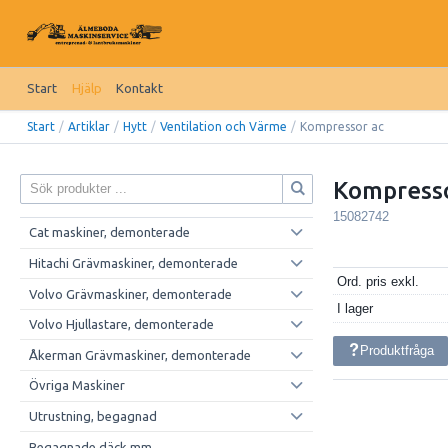
Start
Hjälp
Kontakt
Start
/
Artiklar
/
Hytt
/
Ventilation och Värme
/
Kompressor ac
Kompresso
15082742
Cat maskiner, demonterade
Hitachi Grävmaskiner, demonterade
Ord. pris exkl.
Volvo Grävmaskiner, demonterade
I lager
Volvo Hjullastare, demonterade
Produktfråga
Åkerman Grävmaskiner, demonterade
Övriga Maskiner
Utrustning, begagnad
Begagnade däck mm