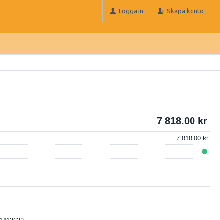
Logga in
Skapa konto
7 818.00
7 818.00