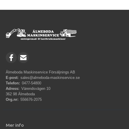
Älmeboda Maskinservice Försäljnings AB
E-post:
sales@almeboda-maskinservice.se
Telefon:
0477-54800
Adress:
Värendsvägen 10
362 98 Älmeboda
Org.nr:
556676-2075
Mer info