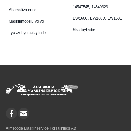
14547545, 14640323
Alternativa artnr
EW160C, EW160D, EW160E
Maskinmodell, Volvo
Skaftcylinder
Typ av hydraulcylinder
Älmeboda Maskinservice Försäljnings AB