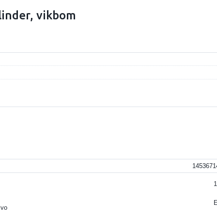
linder, vikbom
1453671
1
lvo