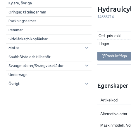
Kylare, övriga
Hydraulcy
Oringar, tätningar mm
14536714
Packningssatser
Remmar
Ord. pris exkl.
Sidolänkar/Skoplänkar
I lager
Motor
Produktfråga
Snabbfäste och tillbehör
Svängmotorer/Svängväxellådor
Undervagn
Övrigt
Egenskaper
Artikelkod
Alternativa artnr
Maskinmodell, Vo