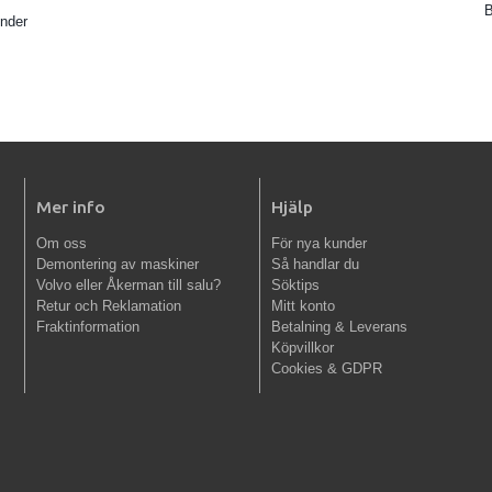
B
inder
Mer info
Hjälp
Om oss
För nya kunder
Demontering av maskiner
Så handlar du
Volvo eller Åkerman till salu?
Söktips
Retur och Reklamation
Mitt konto
Fraktinformation
Betalning & Leverans
Köpvillkor
Cookies & GDPR