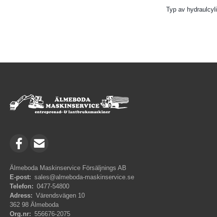
Typ av hydraulcyl
Älmeboda Maskinservice Försäljnings AB
E-post:
sales@almeboda-maskinservice.se
Telefon:
0477-54800
Adress:
Värendsvägen 10
362 98 Älmeboda
Org.nr:
556676-2075