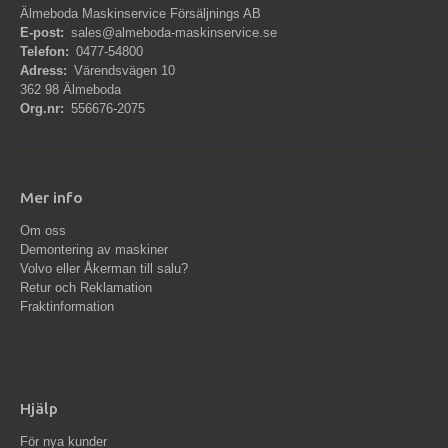
Älmeboda Maskinservice Försäljnings AB
E-post:
sales@almeboda-maskinservice.se
Telefon:
0477-54800
Adress:
Värendsvägen 10
362 98 Älmeboda
Org.nr:
556676-2075
Mer info
Om oss
Demontering av maskiner
Volvo eller Åkerman till salu?
Retur och Reklamation
Fraktinformation
Hjälp
För nya kunder