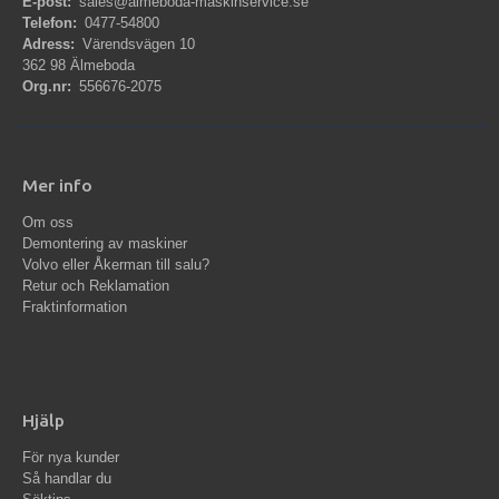
E-post:
sales@almeboda-maskinservice.se
Telefon:
0477-54800
Adress:
Värendsvägen 10
362 98 Älmeboda
Org.nr:
556676-2075
Mer info
Om oss
Demontering av maskiner
Volvo eller Åkerman till salu?
Retur och Reklamation
Fraktinformation
Hjälp
För nya kunder
Så handlar du