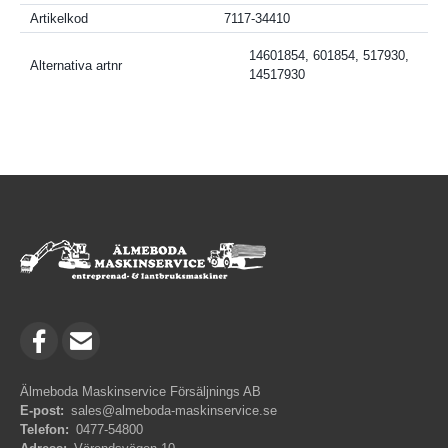
Artikelkod
7117-34410
14601854, 601854, 517930,
Alternativa artnr
14517930
Älmeboda Maskinservice Försäljnings AB
E-post:
sales@almeboda-maskinservice.se
Telefon:
0477-54800