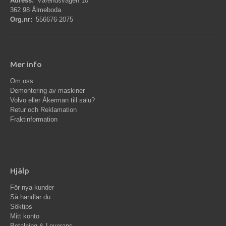
Adress:
Värendsvägen 10
362 98 Älmeboda
Org.nr:
556676-2075
Mer info
Om oss
Demontering av maskiner
Volvo eller Åkerman till salu?
Retur och Reklamation
Fraktinformation
Hjälp
För nya kunder
Så handlar du
Söktips
Mitt konto
Betalning & Leverans