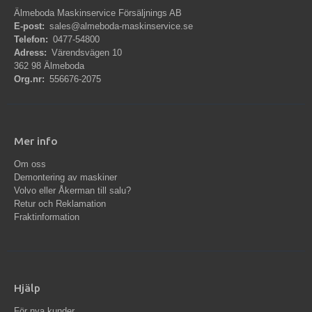
Älmeboda Maskinservice Försäljnings AB
E-post:
sales@almeboda-maskinservice.se
Telefon:
0477-54800
Adress:
Värendsvägen 10
362 98 Älmeboda
Org.nr:
556676-2075
Mer info
Om oss
Demontering av maskiner
Volvo eller Åkerman till salu?
Retur och Reklamation
Fraktinformation
Hjälp
För nya kunder