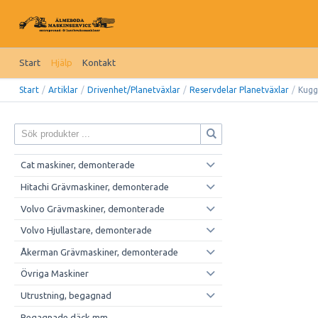
Start
Hjälp
Kontakt
Start
/
Artiklar
/
Drivenhet/Planetväxlar
/
Reservdelar Planetväxlar
/
Kugg
Cat maskiner, demonterade
Hitachi Grävmaskiner, demonterade
Volvo Grävmaskiner, demonterade
Volvo Hjullastare, demonterade
Åkerman Grävmaskiner, demonterade
Övriga Maskiner
Utrustning, begagnad
Begagnade däck mm