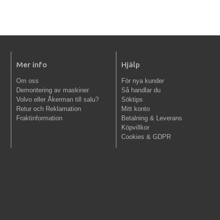
Mer info
Hjälp
Om oss
För nya kunder
Demontering av maskiner
Så handlar du
Volvo eller Åkerman till salu?
Söktips
Retur och Reklamation
Mitt konto
Fraktinformation
Betalning & Leverans
Köpvillkor
Cookies & GDPR