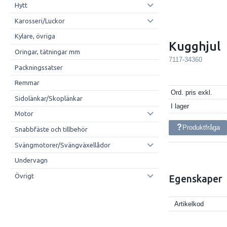
Hytt
Karosseri/Luckor
Kylare, övriga
Kugghjul
Oringar, tätningar mm
7117-34360
Packningssatser
Remmar
Ord. pris exkl.
Sidolänkar/Skoplänkar
I lager
Motor
Produktfråga
Snabbfäste och tillbehör
Svängmotorer/Svängväxellådor
Undervagn
Övrigt
Egenskaper
Artikelkod