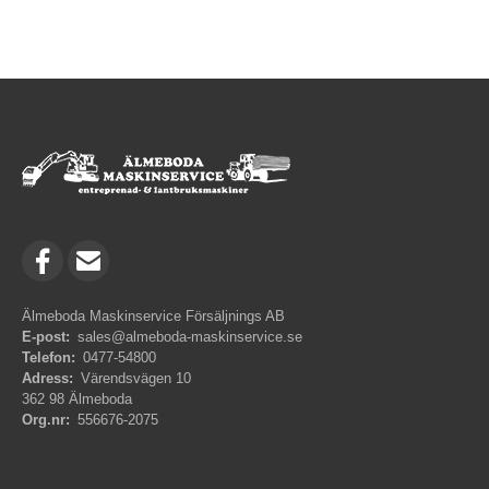
Älmeboda Maskinservice Försäljnings AB
E-post:
sales@almeboda-maskinservice.se
Telefon:
0477-54800
Adress:
Värendsvägen 10
362 98 Älmeboda
Org.nr:
556676-2075