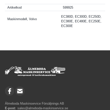
Artikelkod
599925
EC380D, EC300D, EC250D,
Maskinmodell, Volvo
EC380E, EC480E, EC250E,
EC300E
Älmeboda Maskinservice Försäljnings AB
E-post:
sales@almeboda-maskinservice.se