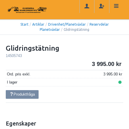
Start
/
Artiklar
/
Drivenhet/Planetväxlar
/
Reservdelar
Planetväxlar
/
Glidringstätning
Glidringstätning
14505743
3 995.00
Ord. pris exkl.
3 995.00
I lager
Produktfråga
Egenskaper