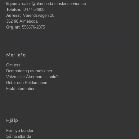
E-post:
sales@almeboda-maskinservice.se
Telefon:
0477-54800
Adress:
Värendsvägen 10
362 98 Älmeboda
Org.nr:
556676-2075
Mer info
Om oss
Demontering av maskiner
Volvo eller Åkerman till salu?
Retur och Reklamation
Fraktinformation
Hjälp
För nya kunder
Så handlar du