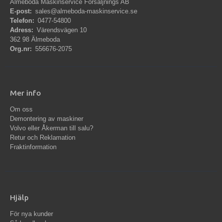
Älmeboda Maskinservice Försäljnings AB
E-post:
sales@almeboda-maskinservice.se
Telefon:
0477-54800
Adress:
Värendsvägen 10
362 98 Älmeboda
Org.nr:
556676-2075
Mer info
Om oss
Demontering av maskiner
Volvo eller Åkerman till salu?
Retur och Reklamation
Fraktinformation
Hjälp
För nya kunder