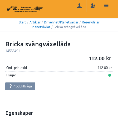
Start
/
Artiklar
/
Drivenhet/Planetväxlar
/
Reservdelar
Planetväxlar
/
Bricka svängväxellåda
Bricka svängväxellåda
14556491
112.00
Ord. pris exkl.
112.00
I lager
Produktfråga
Egenskaper