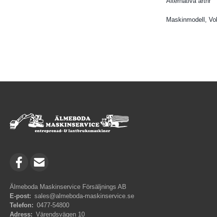
Alternativa artnr
Maskinmodell, Vo
Älmeboda Maskinservice Försäljnings AB
E-post:
sales@almeboda-maskinservice.se
Telefon:
0477-54800
Adress:
Värendsvägen 10