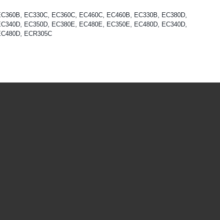
EC360B, EC330C, EC360C, EC460C, EC460B, EC330B, EC380D,
EC340D, EC350D, EC380E, EC480E, EC350E, EC480D, EC340D,
EC480D, ECR305C