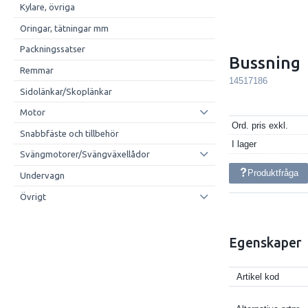
Kylare, övriga
Oringar, tätningar mm
Packningssatser
Bussning
Remmar
14517186
Sidolänkar/Skoplänkar
Motor
Ord. pris exkl.
Snabbfäste och tillbehör
I lager
Svängmotorer/Svängväxellådor
Produktfråga
Undervagn
Övrigt
Egenskaper
Artikel kod