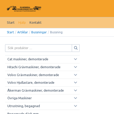
Start
Hjälp
Kontakt
Start
/
Artiklar
/
Bussningar
/
Bussning
Cat maskiner, demonterade
Hitachi Grävmaskiner, demonterade
Volvo Grävmaskiner, demonterade
Volvo Hjullastare, demonterade
Åkerman Grävmaskiner, demonterade
Övriga Maskiner
Utrustning, begagnad
Begagnade däck mm