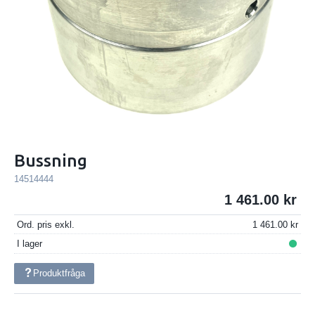
Bussning
14514444
1 461.00
Ord. pris exkl.
1 461.00
I lager
Produktfråga