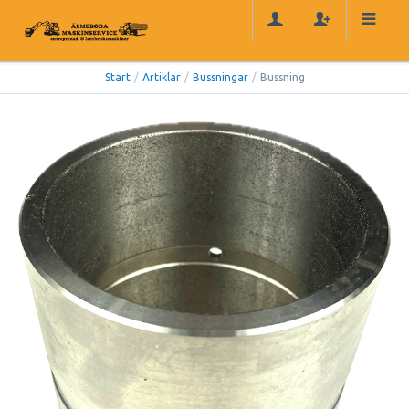
Start
/
Artiklar
/
Bussningar
/
Bussning