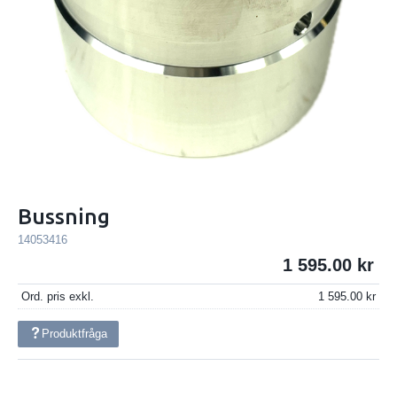
Bussning
14053416
1 595.00
Ord. pris exkl.
1 595.00
Produktfråga