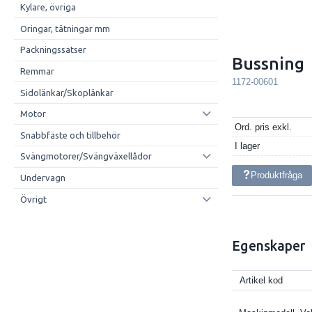
Kylare, övriga
Oringar, tätningar mm
Packningssatser
Bussning
Remmar
1172-00601
Sidolänkar/Skoplänkar
Motor
Ord. pris exkl.
Snabbfäste och tillbehör
I lager
Svängmotorer/Svängväxellådor
Produktfråga
Undervagn
Övrigt
Egenskaper
Artikel kod