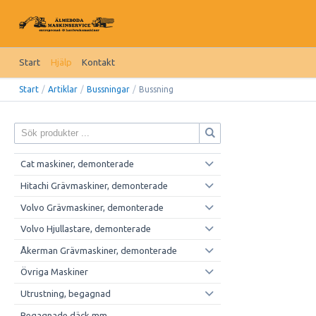
Start
Hjälp
Kontakt
Start
/
Artiklar
/
Bussningar
/
Bussning
Cat maskiner, demonterade
Hitachi Grävmaskiner, demonterade
Volvo Grävmaskiner, demonterade
Volvo Hjullastare, demonterade
Åkerman Grävmaskiner, demonterade
Övriga Maskiner
Utrustning, begagnad
Begagnade däck mm