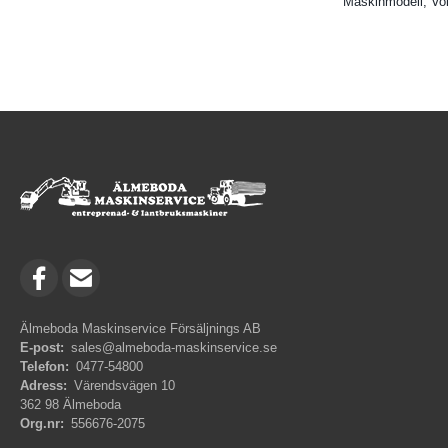
Maskinmodell, Vo
Älmeboda Maskinservice Försäljnings AB
E-post:
sales@almeboda-maskinservice.se
Telefon:
0477-54800
Adress:
Värendsvägen 10
362 98 Älmeboda
Org.nr:
556676-2075