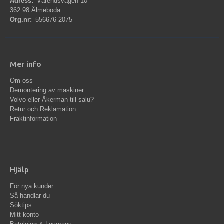
Adress:
Värendsvägen 10
362 98 Älmeboda
Org.nr:
556676-2075
Mer info
Om oss
Demontering av maskiner
Volvo eller Åkerman till salu?
Retur och Reklamation
Fraktinformation
Hjälp
För nya kunder
Så handlar du
Söktips
Mitt konto