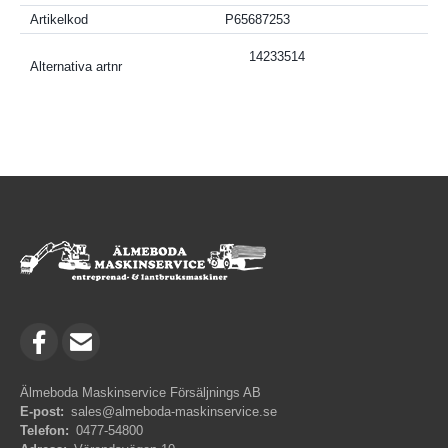
Artikelkod
P65687253
14233514
Alternativa artnr
Älmeboda Maskinservice Försäljnings AB
E-post:
sales@almeboda-maskinservice.se
Telefon:
0477-54800