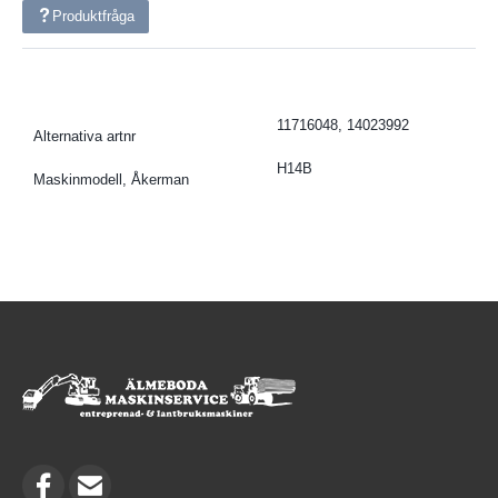
Produktfråga
11716048, 14023992
Alternativa artnr
H14B
Maskinmodell, Åkerman