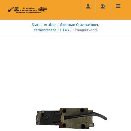
Start
/
Artiklar
/
Åkerman Grävmaskiner,
demonterade
/
H14B
/
Elmagnetventil