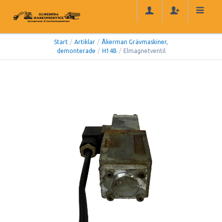
Start
/
Artiklar
/
Åkerman Grävmaskiner,
demonterade
/
H14B
/
Elmagnetventil