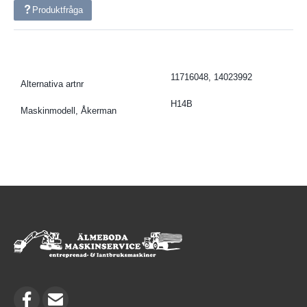
Produktfråga
11716048, 14023992
Alternativa artnr
H14B
Maskinmodell, Åkerman