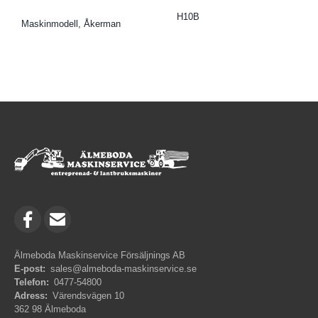
H10B
Maskinmodell, Åkerman
Älmeboda Maskinservice Försäljnings AB
E-post:
sales@almeboda-maskinservice.se
Telefon:
0477-54800
Adress:
Värendsvägen 10
362 98 Älmeboda