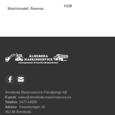
H10B
Maskinmodell, Åkerman
Älmeboda Maskinservice Försäljnings AB
E-post:
sales@almeboda-maskinservice.se
Telefon:
0477-54800
Adress:
Värendsvägen 10
362 98 Älmeboda