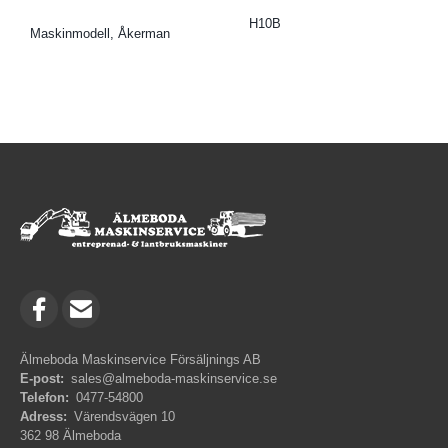
H10B
Maskinmodell, Åkerman
Älmeboda Maskinservice Försäljnings AB
E-post:
sales@almeboda-maskinservice.se
Telefon:
0477-54800
Adress:
Värendsvägen 10
362 98 Älmeboda