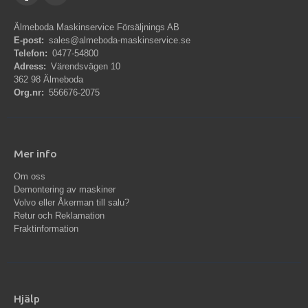
Älmeboda Maskinservice Försäljnings AB
E-post:
sales@almeboda-maskinservice.se
Telefon:
0477-54800
Adress:
Värendsvägen 10
362 98 Älmeboda
Org.nr:
556676-2075
Mer info
Om oss
Demontering av maskiner
Volvo eller Åkerman till salu?
Retur och Reklamation
Fraktinformation
Hjälp