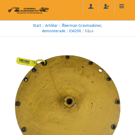
Start
/
Artiklar
/
Åkerman Grävmaskiner,
demonterade
/
EW200
/
Kåpa