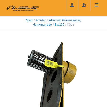
Start
/
Artiklar
/
Åkerman Grävmaskiner,
demonterade
/
EW200
/
Kåpa