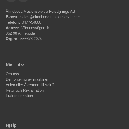
Älmeboda Maskinservice Försäljnings AB
E-post:
sales@almeboda-maskinservice.se
Telefon:
0477-54800
Adress:
Värendsvägen 10
362 98 Älmeboda
Org.nr:
556676-2075
Mer info
Om oss
Demontering av maskiner
Volvo eller Åkerman till salu?
Retur och Reklamation
Fraktinformation
Hjälp