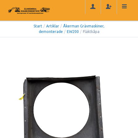
Start
/
Artiklar
/
Åkerman Grävmaskiner,
demonterade
/
EW200
/
Fläktkåpa