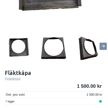
Fläktkåpa
P65695556
1 500.00
Ord. pris exkl.
1 500.00
I lager