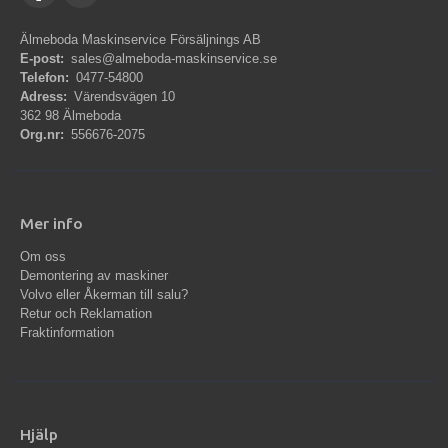
Älmeboda Maskinservice Försäljnings AB
E-post:
sales@almeboda-maskinservice.se
Telefon:
0477-54800
Adress:
Värendsvägen 10
362 98 Älmeboda
Org.nr:
556676-2075
Mer info
Om oss
Demontering av maskiner
Volvo eller Åkerman till salu?
Retur och Reklamation
Fraktinformation
Hjälp