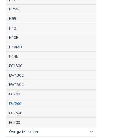
H7MB
H9B
H10
H10B
H10MB
H14B
EC130C
EW130C
EW150C
EC200
EW200
EC230B
EC300
Övriga Maskiner