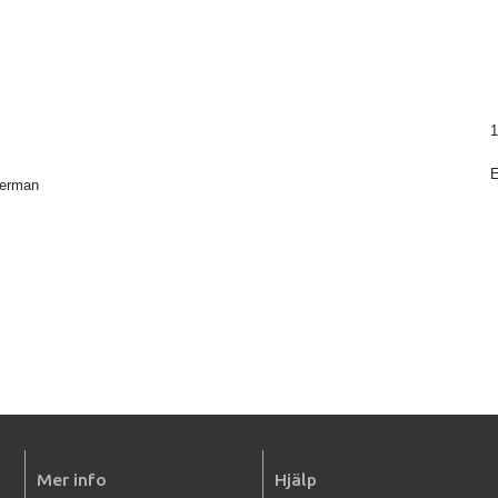
1
kerman
Mer info
Hjälp