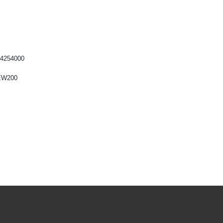
4254000
EW200