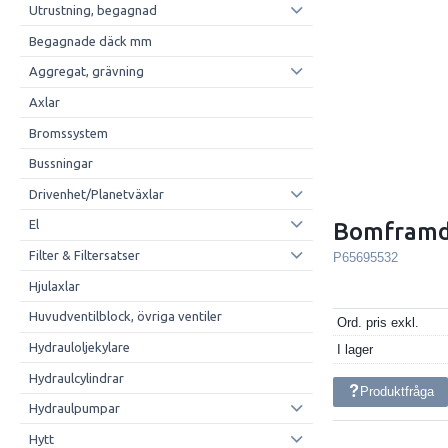
Utrustning, begagnad
Begagnade däck mm
Aggregat, grävning
Axlar
Bromssystem
Bussningar
Drivenhet/Planetväxlar
El
Bomframd
Filter & Filtersatser
P65695532
Hjulaxlar
Huvudventilblock, övriga ventiler
Ord. pris exkl.
Hydrauloljekylare
I lager
Hydraulcylindrar
Produktfråga
Hydraulpumpar
Hytt