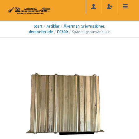
Start
/
Artiklar
/
Åkerman Grävmaskiner,
demonterade
/
EC300
/
Spänningsomvandlare