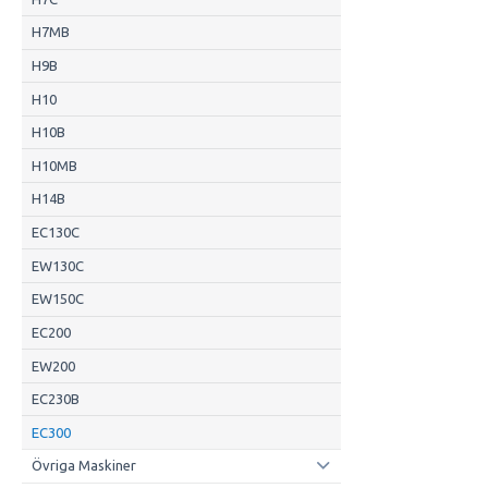
H7MB
H9B
H10
H10B
H10MB
H14B
EC130C
EW130C
EW150C
EC200
EW200
EC230B
EC300
Övriga Maskiner