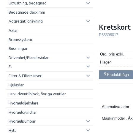
Utrustning, begagnad
Begagnade däck mm
Aggregat, grävning
Kretskort
Axlar
P65698017
Bromssystem
Bussningar
Ord. pris exkl.
Drivenhet/Planetväxlar
I lager
El
Produktfråga
Filter & Filtersatser
Hjulaxlar
Huvudventilblock, övriga ventiler
Hydrauloljekylare
Alternativa artnr
Hydraulcylindrar
Maskinmodell, Å
Hydraulpumpar
Hytt