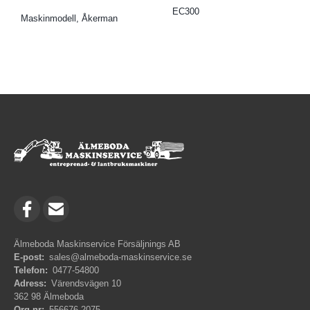
EC300
Maskinmodell, Åkerman
Älmeboda Maskinservice Försäljnings AB
E-post:
sales@almeboda-maskinservice.se
Telefon:
0477-54800
Adress:
Värendsvägen 10
362 98 Älmeboda
Org.nr:
556676-2075