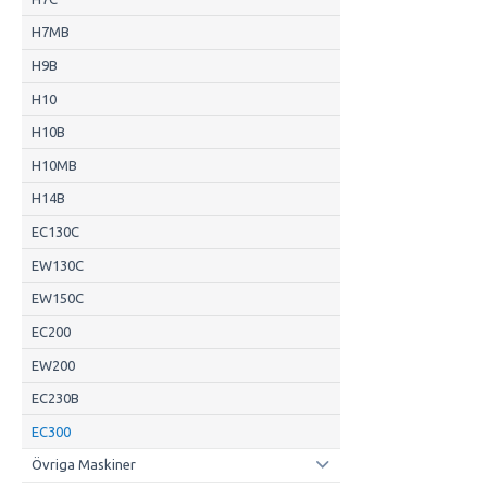
H7MB
H9B
H10
H10B
H10MB
H14B
EC130C
EW130C
EW150C
EC200
EW200
EC230B
EC300
Övriga Maskiner