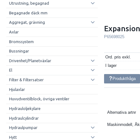
Utrustning, begagnad
Begagnade däck mm
Aggregat, grävning
Expansion
Axlar
P65698025
Bromssystem
Bussningar
Ord. pris exkl.
Drivenhet/Planetväxlar
I lager
El
Produktfråga
Filter & Filtersatser
Hjulaxlar
Huvudventilblock, övriga ventiler
Hydrauloljekylare
Alternativa artnr
Hydraulcylindrar
Maskinmodell, Å
Hydraulpumpar
Hytt