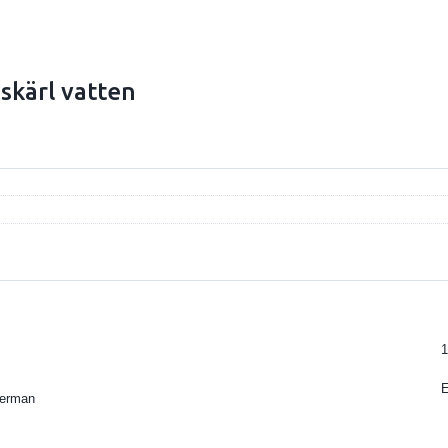
skärl vatten
1
kerman