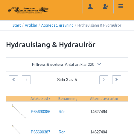
Start
/
Artiklar
/
Aggregat, grävning
/
Hydraulslang & Hydraulrör
Hydraulslang & Hydraulrör
Filtrera & sortera
Antal artiklar 220
Sida 3 av 5
Artikelkod
Benämning
Alternativa artnr
P65690386
Rör
14627494
P65690387
Rör
14627494