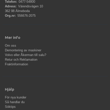
Telefon:
0477-54800
Adress:
Värendsvägen 10
362 98 Älmeboda
Org.nr:
556676-2075
Mer info
Om oss
Demontering av maskiner
Volvo eller Åkerman till salu?
Retur och Reklamation
Fraktinformation
Hjälp
För nya kunder
Så handlar du
Söktips