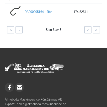
PA000005164
Rör
1174-52541
Sida 3 av 5
Älmeboda Maskinservice Försäljnings AB
E-post:
sales@almeboda-maskinservice.se