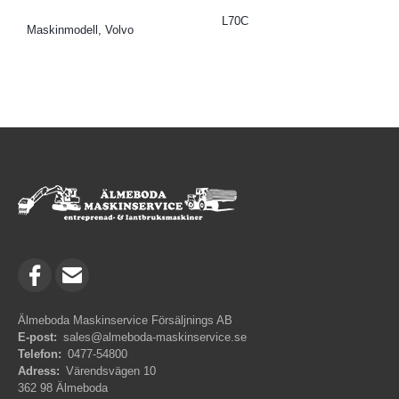
L70C
Maskinmodell, Volvo
Älmeboda Maskinservice Försäljnings AB
E-post:
sales@almeboda-maskinservice.se
Telefon:
0477-54800
Adress:
Värendsvägen 10
362 98 Älmeboda